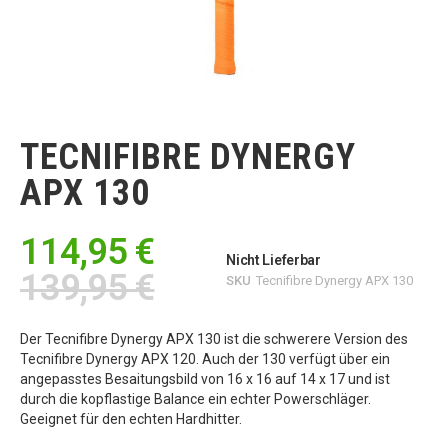
Zum
Anfang
der
TECNIFIBRE DYNERGY
Bildgalerie
springen
APX 130
114,95 €
Nicht Lieferbar
139,95 €
SKU
Tecnifibre Dynergy APX 130
Der Tecnifibre Dynergy APX 130 ist die schwerere Version des
Tecnifibre Dynergy APX 120. Auch der 130 verfügt über ein
angepasstes Besaitungsbild von 16 x 16 auf 14 x 17 und ist
durch die kopflastige Balance ein echter Powerschläger.
Geeignet für den echten Hardhitter.