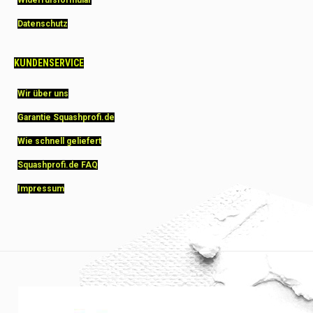
Datenschutz
KUNDENSERVICE
Wir über uns
Garantie Squashprofi.de
Wie schnell geliefert
Squashprofi.de FAQ
Impressum