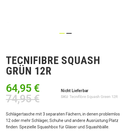
Zum
Anfang
der
TECNIFIBRE SQUASH
Bildgalerie
springen
GRÜN 12R
64,95 €
Nicht Lieferbar
74,95 €
SKU
Tecnifibre Squash Green 12R
Schlägertasche mit 3 separaten Fächern, in denen problemlos
12 oder mehr Schläger, Schuhe und andere Ausrüstung Platz
finden. Spezielle Squashbox für Gläser und Squashbälle.