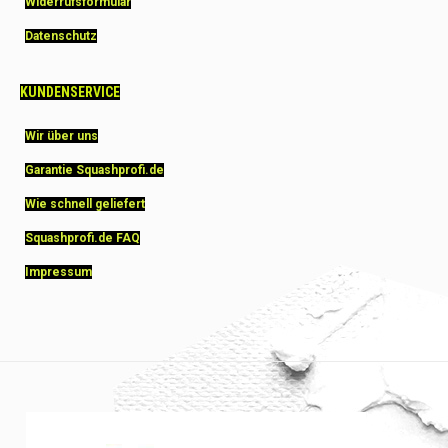
Widerrufsformular
Datenschutz
KUNDENSERVICE
Wir über uns
Garantie Squashprofi.de
Wie schnell geliefert
Squashprofi.de FAQ
Impressum