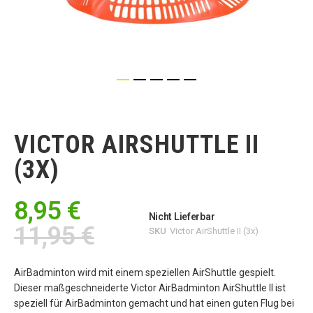
Zum
Anfang
der
VICTOR AIRSHUTTLE II
Bildgalerie
springen
(3X)
8,95 €
Nicht Lieferbar
11,95 €
SKU
Victor AirShuttle II (3x)
AirBadminton wird mit einem speziellen AirShuttle gespielt.
Dieser maßgeschneiderte Victor AirBadminton AirShuttle II ist
speziell für AirBadminton gemacht und hat einen guten Flug bei