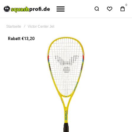
0
Startseite
Victor Center Jet
Zum
Rabatt €13,20
Ende
der
Bildgalerie
springen