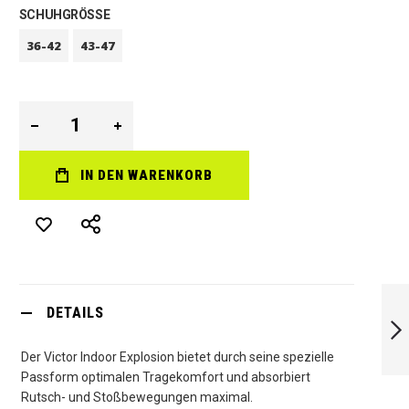
SCHUHGRÖSSE
36-42
43-47
IN DEN WARENKORB
SALMING 365
ADVANCE INDOOR
DETAILS
SOCKE ROT
Der Victor Indoor Explosion bietet durch seine spezielle
WEITER
Passform optimalen Tragekomfort und absorbiert
Rutsch- und Stoßbewegungen maximal.