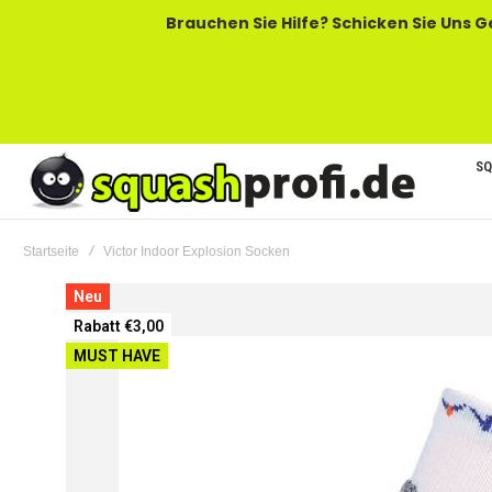
Brauchen Sie Hilfe? Schicken Sie Uns Gerne Eine
SQ
Startseite
Victor Indoor Explosion Socken
Zum
Neu
Ende
Rabatt €3,00
der
MUST HAVE
Bildgalerie
springen