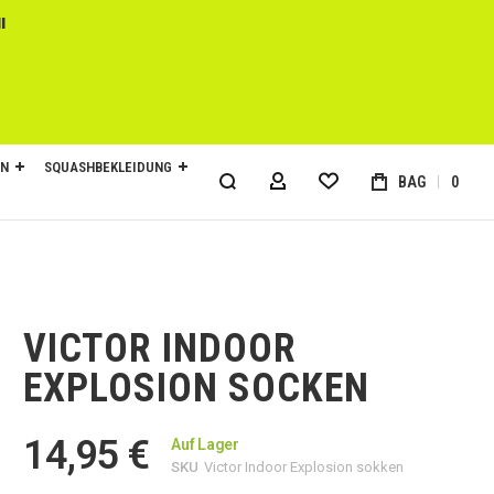
l
EN
SQUASHBEKLEIDUNG
BAG
0
MY ACCOUNT
VICTOR INDOOR
EXPLOSION SOCKEN
14,95 €
Auf Lager
SKU
Victor Indoor Explosion sokken