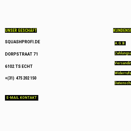
UNSER GESCHÄFT
KUNDENS
SQUASHPROFI.DE
A.G.B.
Zahlungs
DORPSTRAAT 71
Versandi
6102 TS ECHT
Widerruf
+(31) 475 202 150
Datensch
E-MAIL KONTAKT