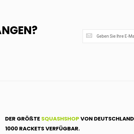
ANGEN?
SUPERANGEBOTE
EMPFANGEN?
<br>MELDE
DICH
AN.....
DER GRÖßTE
SQUASHSHOP
VON DEUTSCHLAND.
1000 RACKETS VERFÜGBAR.