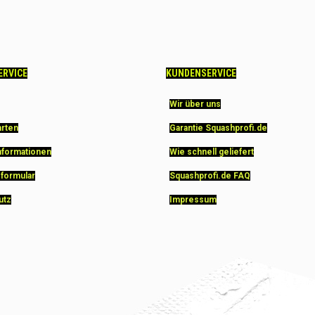
ERVICE
KUNDENSERVICE
Wir über uns
arten
Garantie Squashprofi.de
nformationen
Wie schnell geliefert
sformular
Squashprofi.de FAQ
utz
Impressum