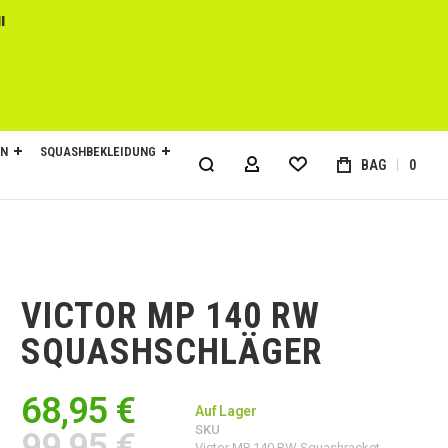
l
EN
SQUASHBEKLEIDUNG
BAG
0
MY ACCOUNT
VICTOR MP 140 RW
SQUASHSCHLÄGER
68,95 €
Auf Lager
SKU
99,95 €
Victor MP 140 RW Squashracket