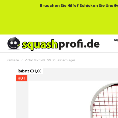
Brauchen Sie Hilfe? Schicken Sie Uns Gerne Eine
SQ
Startseite
Victor MP 140 RW Squashschläger
Zum
Rabatt €31,00
Ende
HOT
der
Bildgalerie
springen