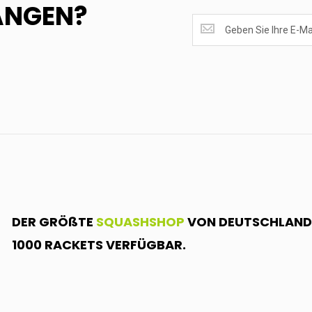
ANGEN?
SUPERANGEBOTE
EMPFANGEN?
<br>MELDE
DICH
AN.....
DER GRÖßTE
SQUASHSHOP
VON DEUTSCHLAND.
1000 RACKETS VERFÜGBAR.