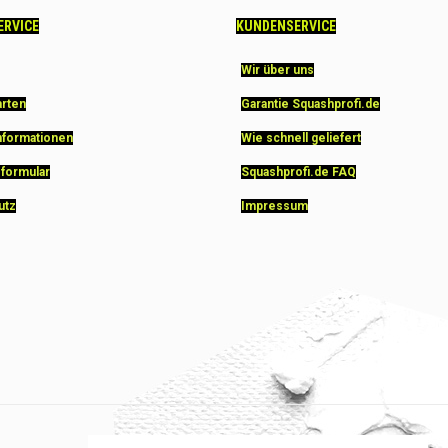
ERVICE
KUNDENSERVICE
Wir über uns
arten
Garantie Squashprofi.de
nformationen
Wie schnell geliefert
sformular
Squashprofi.de FAQ
utz
Impressum