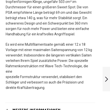
tropfenförmigen Klinge, ungefähr 503 cm² im
Durchmesser für einen größeren Sweet Spot. Die von
PSA empfohlene Länge beträgt 69 cm und das Gewicht
beträgt etwa 140 g, was für mehr Stabilität sorgt. Ein
schwereres Design und ein Schwerpunkt bei 360 mm
sorgen für noch mehr Power und bieten eine einfache
Handhabung für ein kraftvolles Angriffsspiel.
Es wird eine Multifilamentsaite gemäß einer 12 x 18
Vorlage mit einer maximalen Saitenspannung von 12 kg
verwendet. Insbesondere die längeren vertikalen Saiten
verleihen Ihrem Spiel zusätzliche Power. Die spezielle
Rahmenkonstruktion mit Wave Tech-Technologie, die
VICTOR RED JET
eine
spezielle Formstruktur verwendet, stabilisiert den
Schläger und verbessert so auch die Präzision und
direkte Kraftübertragung.
WEITER