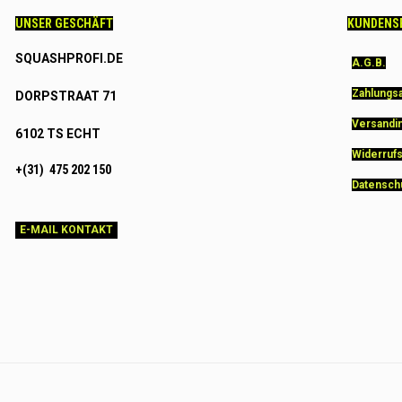
UNSER GESCHÄFT
KUNDENS
SQUASHPROFI.DE
A.G.B.
Zahlungs
DORPSTRAAT 71
Versandi
6102 TS ECHT
Widerruf
+(31) 475 202 150
Datensch
E-MAIL KONTAKT