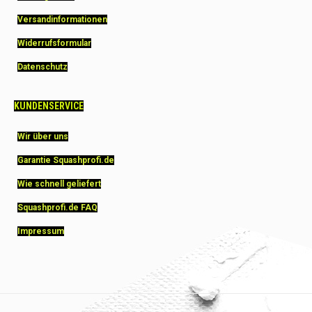
Versandinformationen
Widerrufsformular
Datenschutz
KUNDENSERVICE
Wir über uns
Garantie Squashprofi.de
Wie schnell geliefert
Squashprofi.de FAQ
Impressum