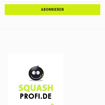
<br>MELDE
DICH
ABONNIEREN
AN.....