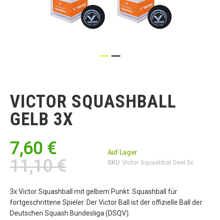
Zum
Anfang
der
VICTOR SQUASHBALL
Bildgalerie
springen
GELB 3X
7,60 €
Auf Lager
11,10 €
SKU
Victor Squashbal Geel 3x
3x Victor Squashball mit gelbem Punkt. Squashball für
fortgeschrittene Spieler. Der Victor Ball ist der offizielle Ball der
Deutschen Squash Bundesliga (DSQV).