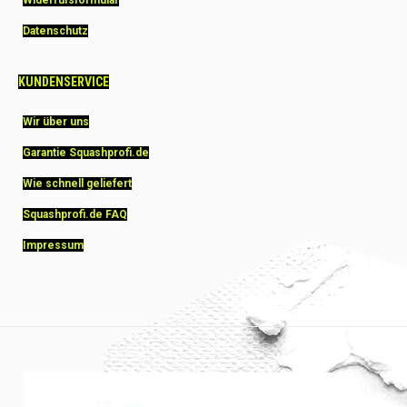
Widerrufsformular
Datenschutz
KUNDENSERVICE
Wir über uns
Garantie Squashprofi.de
Wie schnell geliefert
Squashprofi.de FAQ
Impressum