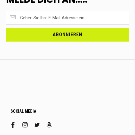
SUPERANGEBOTE
EMPFANGEN?
<br>MELDE
DICH
ABONNIEREN
AN.....
SOCIAL MEDIA
facebook
instagram
twitter
amazon