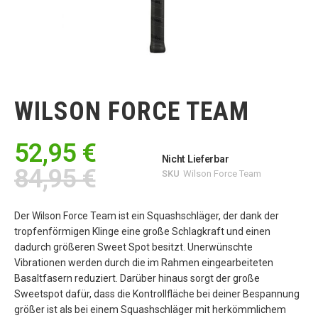
Zum
Anfang
der
WILSON FORCE TEAM
Bildgalerie
springen
52,95 €
Nicht Lieferbar
84,95 €
SKU
Wilson Force Team
Der Wilson Force Team ist ein Squashschläger, der dank der
tropfenförmigen Klinge eine große Schlagkraft und einen
dadurch größeren Sweet Spot besitzt. Unerwünschte
Vibrationen werden durch die im Rahmen eingearbeiteten
Basaltfasern reduziert. Darüber hinaus sorgt der große
Sweetspot dafür, dass die Kontrollfläche bei deiner Bespannung
größer ist als bei einem Squashschläger mit herkömmlichem