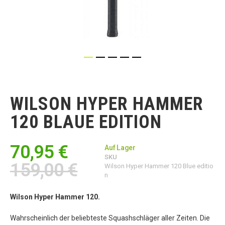
Zum
Anfang
der
WILSON HYPER HAMMER
Bildgalerie
springen
120 BLAUE EDITION
70,95 €
Auf Lager
SKU
159,00 €
Wilson Hyper Hammer 120 Blue editio
n
Wilson Hyper Hammer 120.
Wahrscheinlich der beliebteste Squashschläger aller Zeiten. Die