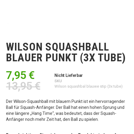
Zum
Anfang
der
WILSON SQUASHBALL
Bildgalerie
springen
BLAUER PUNKT (3X TUBE)
7,95 €
Nicht Lieferbar
SKU
13,95 €
Wilson squashbal blauwe stip (3x tube)
Der Wilson-Squashball mit blauem Punkt ist ein hervorragender
Ball für Squash-Anfänger. Der Ball hat einen hohen Sprung und
eine längere „Hang Time“, was bedeutet, dass der Squash-
Anfänger noch mehr Zeit hat, den Ball zu spielen.