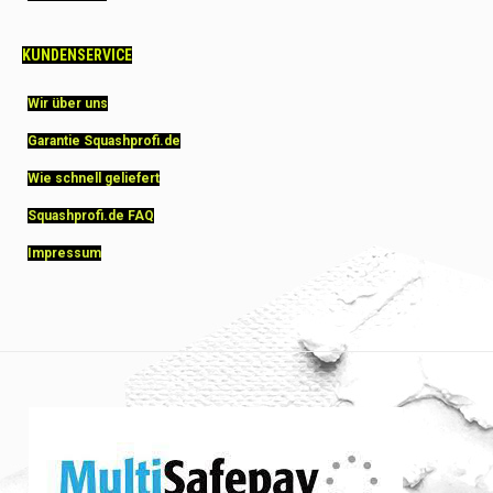
KUNDENSERVICE
Wir über uns
Garantie Squashprofi.de
Wie schnell geliefert
Squashprofi.de FAQ
Impressum