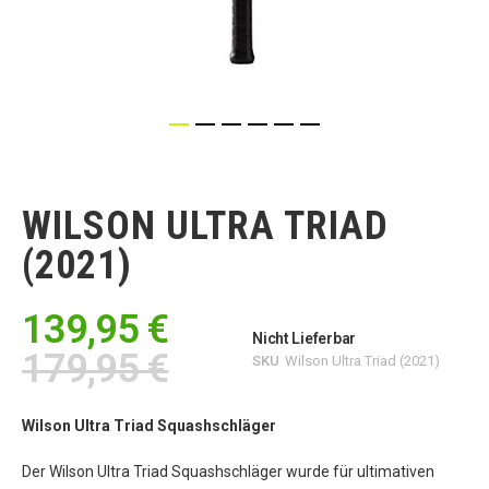
Zum
Anfang
der
WILSON ULTRA TRIAD
Bildgalerie
springen
(2021)
139,95 €
Nicht Lieferbar
179,95 €
SKU
Wilson Ultra Triad (2021)
Wilson Ultra Triad Squashschläger
Der Wilson Ultra Triad Squashschläger wurde für ultimativen