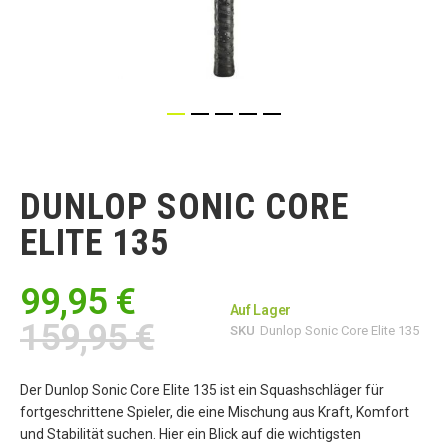
Zum
Anfang
der
DUNLOP SONIC CORE
Bildgalerie
springen
ELITE 135
99,95 €
Auf Lager
159,95 €
SKU
Dunlop Sonic Core Elite 135
Der Dunlop Sonic Core Elite 135 ist ein Squashschläger für
fortgeschrittene Spieler, die eine Mischung aus Kraft, Komfort
und Stabilität suchen. Hier ein Blick auf die wichtigsten