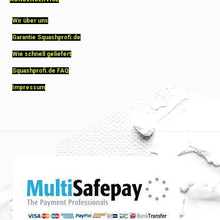
Wir über uns
Garantie Squashprofi.de
Wie schnell geliefert
Squashprofi.de FAQ
Impressum