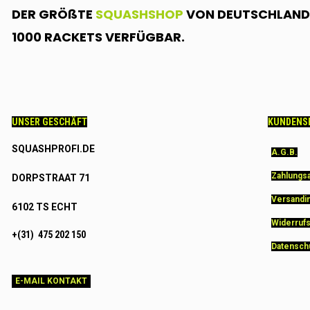
DER GRÖßTE
SQUASHSHOP
VON DEUTSCHLAND.
1000 RACKETS VERFÜGBAR.
UNSER GESCHÄFT
KUNDENS
SQUASHPROFI.DE
A.G.B.
Zahlungs
DORPSTRAAT 71
Versandi
6102 TS ECHT
Widerruf
+(31) 475 202 150
Datensch
E-MAIL KONTAKT