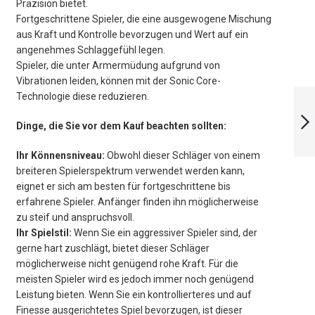
Präzision bietet.
Fortgeschrittene Spieler, die eine ausgewogene Mischung
aus Kraft und Kontrolle bevorzugen und Wert auf ein
angenehmes Schlaggefühl legen.
Spieler, die unter Armermüdung aufgrund von
Vibrationen leiden, können mit der Sonic Core-
DUNLOP SONIC
Technologie diese reduzieren.
CORE ELITE 135
Dinge, die Sie vor dem Kauf beachten sollten:
WEITER
Ihr Könnensniveau:
Obwohl dieser Schläger von einem
breiteren Spielerspektrum verwendet werden kann,
eignet er sich am besten für fortgeschrittene bis
erfahrene Spieler. Anfänger finden ihn möglicherweise
zu steif und anspruchsvoll.
Ihr Spielstil:
Wenn Sie ein aggressiver Spieler sind, der
gerne hart zuschlägt, bietet dieser Schläger
möglicherweise nicht genügend rohe Kraft. Für die
meisten Spieler wird es jedoch immer noch genügend
Leistung bieten. Wenn Sie ein kontrollierteres und auf
Finesse ausgerichtetes Spiel bevorzugen, ist dieser