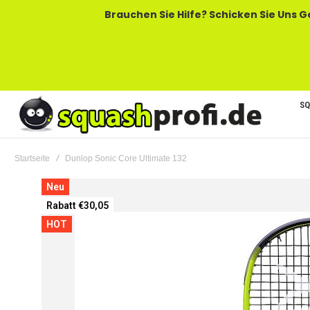
Brauchen Sie Hilfe? Schicken Sie Uns Gerne Eine
SQ
Startseite
Dunlop Sonic Core Ultimate 132
Zum
Neu
Ende
Rabatt €30,05
der
HOT
Bildgalerie
springen