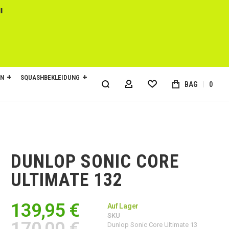
l
EN
SQUASHBEKLEIDUNG
BAG
0
MY ACCOUNT
DUNLOP SONIC CORE
ULTIMATE 132
139,95 €
Auf Lager
SKU
170,00 €
Dunlop Sonic Core Ultimate 13