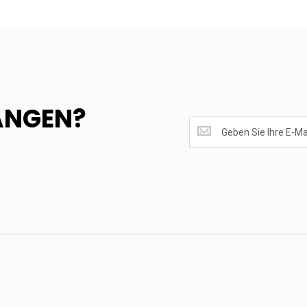
ANGEN?
SUPERANGEBOTE
EMPFANGEN?
<br>MELDE
DICH
AN.....