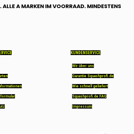
 ALLE A MARKEN IM VOORRAAD. MINDESTENS
ERVICE
KUNDENSERVICE
Wir über uns
arten
Garantie Squashprofi.de
nformationen
Wie schnell geliefert
sformular
Squashprofi.de FAQ
utz
Impressum