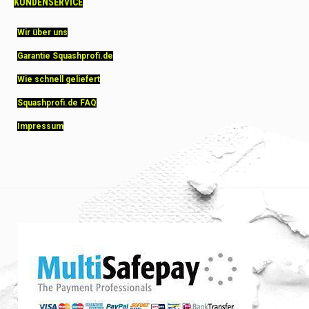
KUNDENSERVICE
Wir über uns
Garantie Squashprofi.de
Wie schnell geliefert
Squashprofi.de FAQ
Impressum