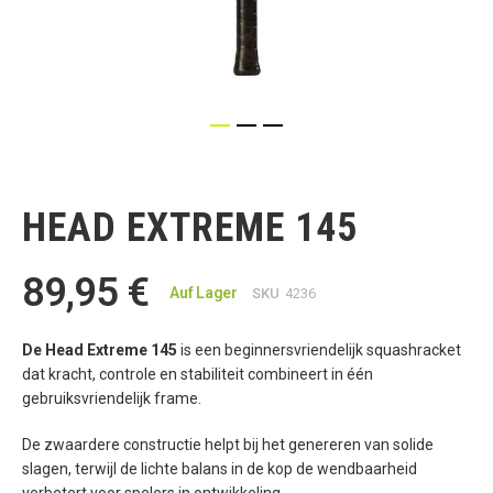
Zum
Anfang
der
HEAD EXTREME 145
Bildgalerie
springen
89,95 €
Auf Lager
SKU
4236
De Head Extreme 145
is een beginnersvriendelijk squashracket
dat kracht, controle en stabiliteit combineert in één
gebruiksvriendelijk frame.
De zwaardere constructie helpt bij het genereren van solide
slagen, terwijl de lichte balans in de kop de wendbaarheid