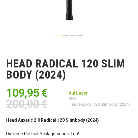
Zum
Anfang
der
HEAD RADICAL 120 SLIM
Bildgalerie
springen
BODY (2024)
109,95 €
Auf Lager
SKU
200,00 €
Head Radical 120 Slimbody (2024)
Head Auxetic 2.0 Radical 120 Slimbody (2024)
Die neue Radical-Schlägerserie ist da!