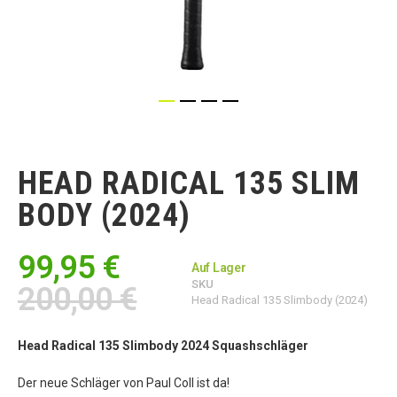
Zum
Anfang
der
HEAD RADICAL 135 SLIM
Bildgalerie
springen
BODY (2024)
99,95 €
Auf Lager
SKU
200,00 €
Head Radical 135 Slimbody (2024)
Head Radical 135 Slimbody 2024 Squashschläger
Der neue Schläger von Paul Coll ist da!