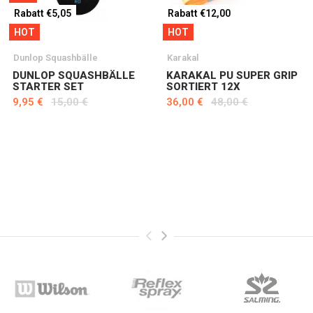
Rabatt €5,05
Rabatt €12,00
HOT
HOT
Dunlop Squashbälle
Karakal
DUNLOP SQUASHBÄLLE
KARAKAL PU SUPER GRIP
STARTER SET
SORTIERT 12X
9,95 €
15,00 €
36,00 €
48,00 €
>
<