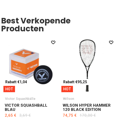
Best Verkopende
Producten
Rabatt €1,04
Rabatt €95,25
HOT
HOT
Victor Squashbälle
Wilson
VICTOR SQUASHBALL
WILSON HYPER HAMMER
BLAU
120 BLACK EDITION
2,65 €
3,69 €
74,75 €
170,00 €