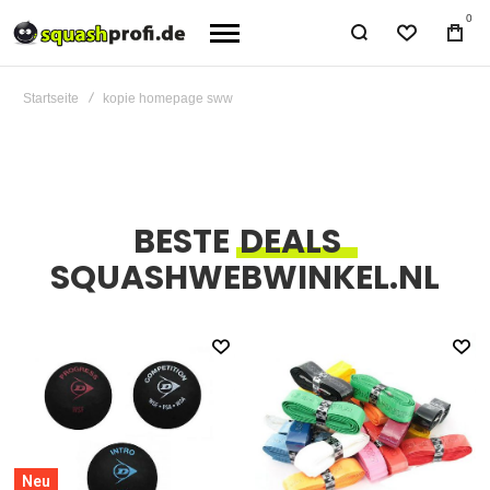
0
Startseite
kopie homepage sww
BESTE
DEALS
SQUASHWEBWINKEL.NL
Neu