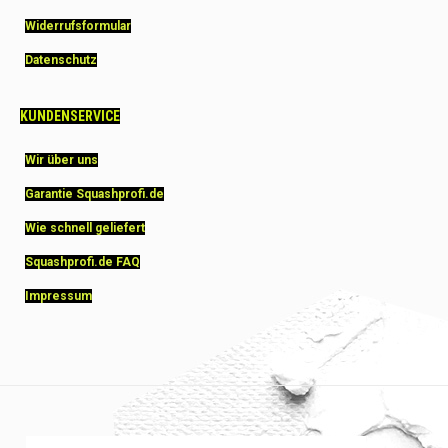
Widerrufsformular
Datenschutz
KUNDENSERVICE
Wir über uns
Garantie Squashprofi.de
Wie schnell geliefert
Squashprofi.de FAQ
Impressum