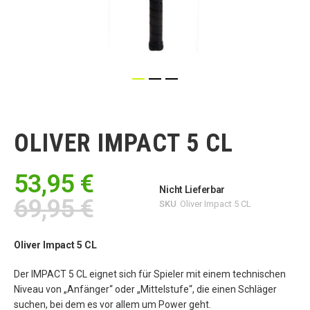
Zum
Anfang
der
OLIVER IMPACT 5 CL
Bildgalerie
springen
53,95 €
Nicht Lieferbar
69,95 €
SKU
Oliver Impact 5 CL
Oliver Impact 5 CL
Der IMPACT 5 CL eignet sich für Spieler mit einem technischen
Niveau von „Anfänger“ oder „Mittelstufe“, die einen Schläger
suchen, bei dem es vor allem um Power geht.