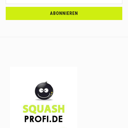
<br>MELDE
DICH
ABONNIEREN
AN.....