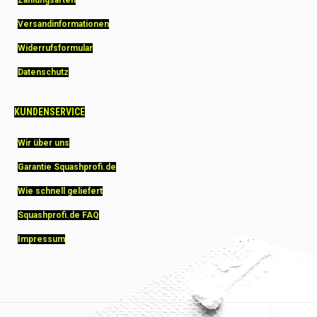
Versandinformationen
Widerrufsformular
Datenschutz
KUNDENSERVICE
Wir über uns
Garantie Squashprofi.de
Wie schnell geliefert
Squashprofi.de FAQ
Impressum