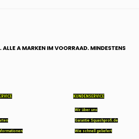
 ALLE A MARKEN IM VOORRAAD. MINDESTENS
ERVICE
KUNDENSERVICE
Wir über uns
arten
Garantie Squashprofi.de
nformationen
Wie schnell geliefert