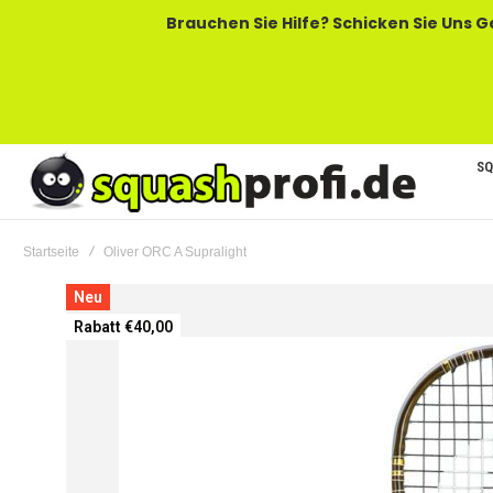
Brauchen Sie Hilfe? Schicken Sie Uns Gerne Eine
SQ
Startseite
Oliver ORC A Supralight
Zum
Neu
Ende
Rabatt €40,00
der
Bildgalerie
springen