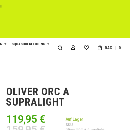
l
EN
SQUASHBEKLEIDUNG
BAG
0
MY ACCOUNT
OLIVER ORC A
SUPRALIGHT
119,95 €
Auf Lager
SKU
159,95 €
Oliver ORC A Supralight