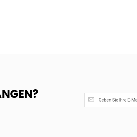
ANGEN?
SUPERANGEBOTE
EMPFANGEN?
<br>MELDE
DICH
AN.....