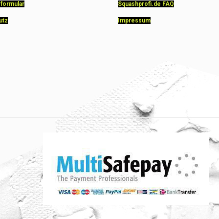
sformular
Squashprofi.de FAQ
utz
Impressum