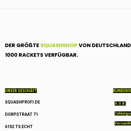
DER GRÖßTE
SQUASHSHOP
VON DEUTSCHLAND.
1000 RACKETS VERFÜGBAR.
UNSER GESCHÄFT
KUNDENS
SQUASHPROFI.DE
A.G.B.
Zahlungs
DORPSTRAAT 71
Versandi
6102 TS ECHT