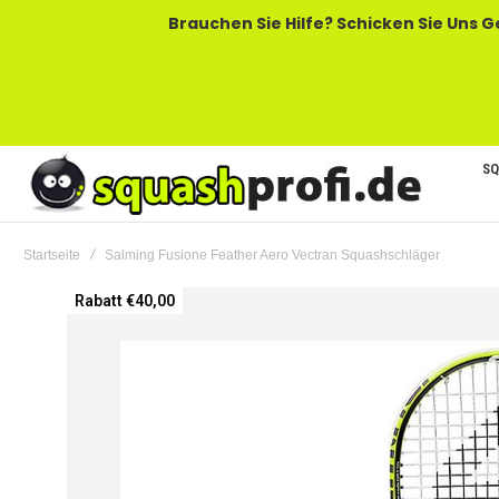
Brauchen Sie Hilfe? Schicken Sie Uns Gerne Eine
SQ
Startseite
Salming Fusione Feather Aero Vectran Squashschläger
Zum
Rabatt €40,00
Ende
der
Bildgalerie
springen