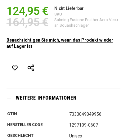
124,95 €
Nicht Lieferbar
SKU
164,95 €
Salming Fusione Feather Aero Vectr
an Squashschläger
Benachrichtigen Sie mich, wenn das Produkt wieder
auf Lager ist
WEITERE INFORMATIONEN
GTIN
7333049049956
HERSTELLER CODE
1297109-0607
GESCHLECHT
Unisex