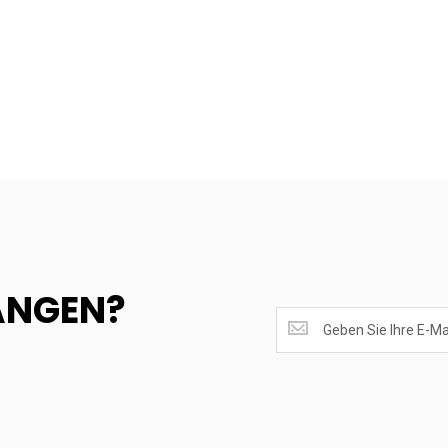
ANGEN?
SUPERANGEBOTE
EMPFANGEN?
<br>MELDE
DICH
AN.....