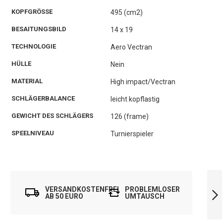
KOPFGRÖSSE
495 (cm2)
BESAITUNGSBILD
14 x 19
TECHNOLOGIE
Aero Vectran
HÜLLE
Nein
MATERIAL
High impact/Vectran
SCHLÄGERBALANCE
leicht kopflastig
GEWICHT DES SCHLÄGERS
126 (frame)
SPEELNIVEAU
Turnierspieler
SALMING FORZA
PRO AERO
VERSANDKOSTENFREI
PROBLEMLOSER
VECTRAN (ALISON
AB 50 EURO
UMTAUSCH
WATERS)
WEITER