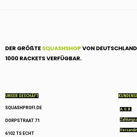
DER GRÖßTE
SQUASHSHOP
VON DEUTSCHLAND.
1000 RACKETS VERFÜGBAR.
UNSER GESCHÄFT
KUNDENS
SQUASHPROFI.DE
A.G.B.
Zahlungs
DORPSTRAAT 71
Versandi
6102 TS ECHT