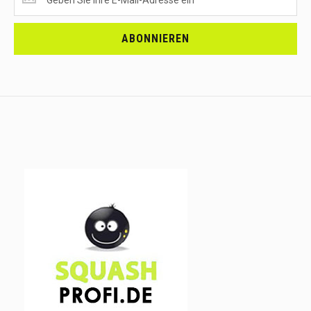
EMPFANGEN?
<br>MELDE
DICH
ABONNIEREN
AN.....