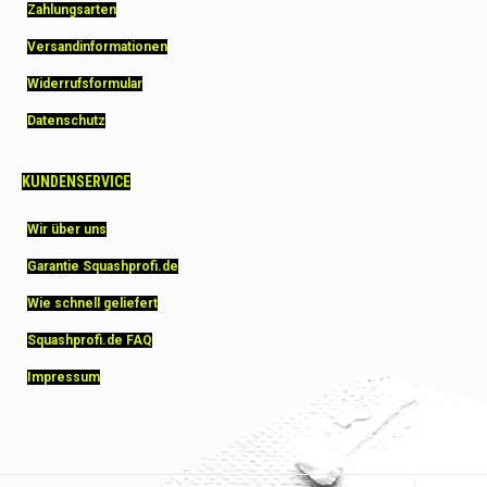
Zahlungsarten
Versandinformationen
Widerrufsformular
Datenschutz
KUNDENSERVICE
Wir über uns
Garantie Squashprofi.de
Wie schnell geliefert
Squashprofi.de FAQ
Impressum