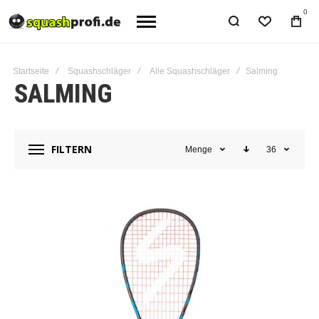
0
Startseite
Squashschläger
Alle Squashschläger
Salming
SALMING
FILTERN
Menge
36