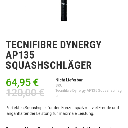
Zum
Anfang
der
TECNIFIBRE DYNERGY
Bildgalerie
springen
AP135
SQUASHSCHLÄGER
64,95 €
Nicht Lieferbar
SKU
120,00 €
Tecnifibre Dynergy AP135 Squashschläg
er
Perfektes Squashspiel für den Freizeitspaß mit viel Freude und
langanhaltender Leistung für maximale Leistung.