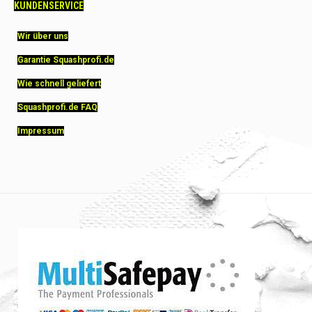
KUNDENSERVICE
Wir über uns
Garantie Squashprofi.de
Wie schnell geliefert
Squashprofi.de FAQ
Impressum