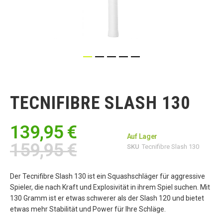
Zum
Anfang
der
TECNIFIBRE SLASH 130
Bildgalerie
springen
139,95 €
Auf Lager
159,95 €
SKU
Tecnifibre Slash 130
Der Tecnifibre Slash 130 ist ein Squashschläger für aggressive
Spieler, die nach Kraft und Explosivität in ihrem Spiel suchen. Mit
130 Gramm ist er etwas schwerer als der Slash 120 und bietet
etwas mehr Stabilität und Power für Ihre Schläge.