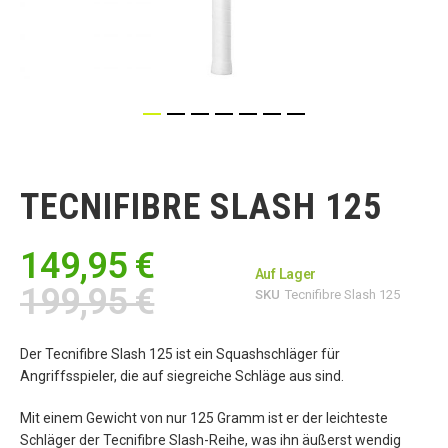
Zum
Anfang
der
TECNIFIBRE SLASH 125
Bildgalerie
springen
149,95 €
Auf Lager
199,95 €
SKU
Tecnifibre Slash 125
Der Tecnifibre Slash 125 ist ein Squashschläger für
Angriffsspieler, die auf siegreiche Schläge aus sind.
Mit einem Gewicht von nur 125 Gramm ist er der leichteste
Schläger der Tecnifibre Slash-Reihe, was ihn äußerst wendig