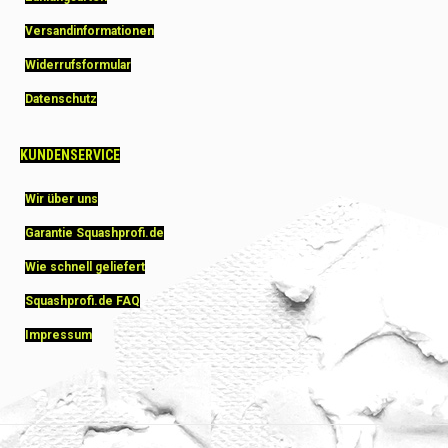
Versandinformationen
Widerrufsformular
Datenschutz
KUNDENSERVICE
Wir über uns
Garantie Squashprofi.de
Wie schnell geliefert
Squashprofi.de FAQ
Impressum