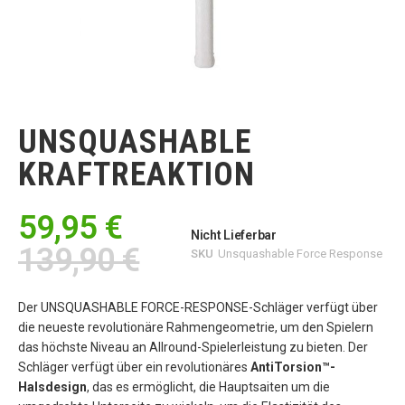
Zum
Anfang
der
UNSQUASHABLE
Bildgalerie
springen
KRAFTREAKTION
59,95 €
Nicht Lieferbar
139,90 €
SKU
Unsquashable Force Response
Der UNSQUASHABLE FORCE-RESPONSE-Schläger verfügt über
die neueste revolutionäre Rahmengeometrie, um den Spielern
das höchste Niveau an Allround-Spielerleistung zu bieten. Der
Schläger verfügt über ein revolutionäres
AntiTorsion™-
Halsdesign
, das es ermöglicht, die Hauptsaiten um die