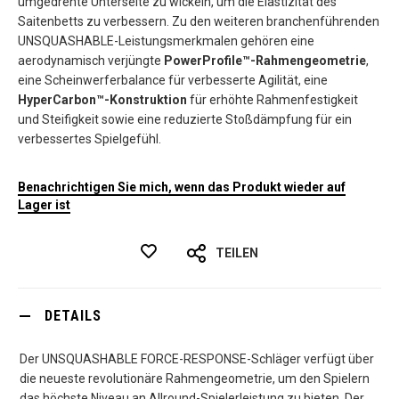
umgedrehte Unterseite zu wickeln, um die Elastizität des
Saitenbetts zu verbessern. Zu den weiteren branchenführenden
UNSQUASHABLE-Leistungsmerkmalen gehören eine
aerodynamisch verjüngte
PowerProfile™-Rahmengeometrie
,
eine Scheinwerferbalance für verbesserte Agilität, eine
HyperCarbon™-Konstruktion
für erhöhte Rahmenfestigkeit
und Steifigkeit sowie eine reduzierte Stoßdämpfung für ein
verbessertes Spielgefühl.
Benachrichtigen Sie mich, wenn das Produkt wieder auf
Lager ist
TEILEN
DETAILS
Der UNSQUASHABLE FORCE-RESPONSE-Schläger verfügt über
die neueste revolutionäre Rahmengeometrie, um den Spielern
das höchste Niveau an Allround-Spielerleistung zu bieten. Der