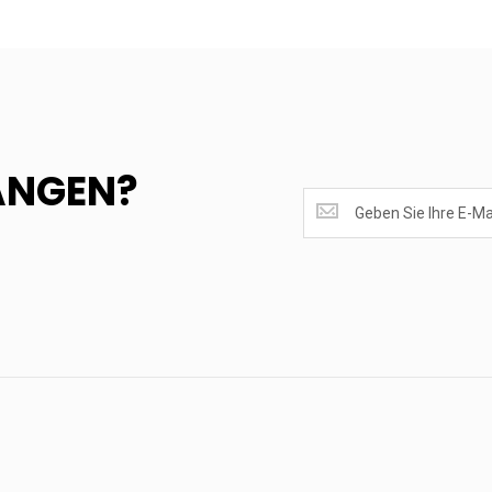
ANGEN?
SUPERANGEBOTE
EMPFANGEN?
<br>MELDE
DICH
AN.....