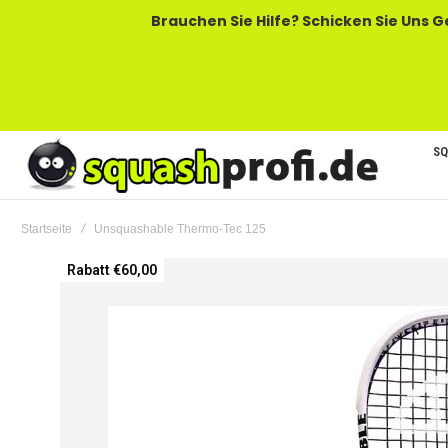
Brauchen Sie Hilfe? Schicken Sie Uns Gerne Eine
SQ
Startseite
Unsquashable Thermo-Tec 125
Zum
Rabatt €60,00
Ende
der
Bildgalerie
springen