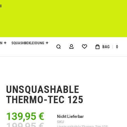
l
EN
SQUASHBEKLEIDUNG
BAG
0
MY ACCOUNT
UNSQUASHABLE
THERMO-TEC 125
139,95 €
Nicht Lieferbar
SKU
199,95 €
Unsquashable Thermo-Tec 125