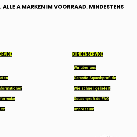
 ALLE A MARKEN IM VOORRAAD. MINDESTENS
ERVICE
KUNDENSERVICE
Wir über uns
arten
Garantie Squashprofi.de
nformationen
Wie schnell geliefert
sformular
Squashprofi.de FAQ
utz
Impressum