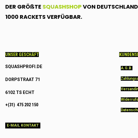
DER GRÖßTE
SQUASHSHOP
VON DEUTSCHLAND.
1000 RACKETS VERFÜGBAR.
UNSER GESCHÄFT
KUNDENS
SQUASHPROFI.DE
A.G.B.
Zahlungs
DORPSTRAAT 71
Versandi
6102 TS ECHT
Widerruf
+(31) 475 202 150
Datensch
E-MAIL KONTAKT