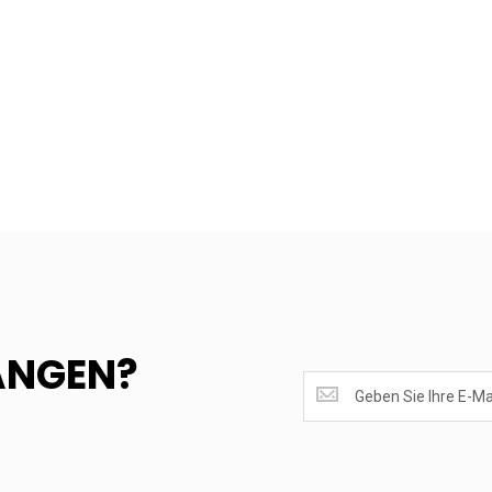
ANGEN?
SUPERANGEBOTE
EMPFANGEN?
<br>MELDE
DICH
AN.....