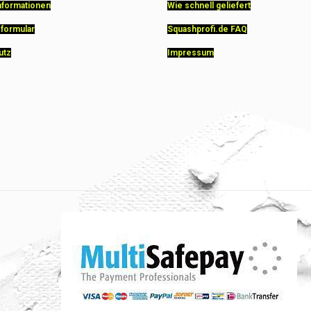
nformationen
Wie schnell geliefert
sformular
Squashprofi.de FAQ
utz
Impressum