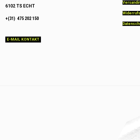
Versandi
6102 TS ECHT
Widerruf
+(31) 475 202 150
Datensch
E-MAIL KONTAKT