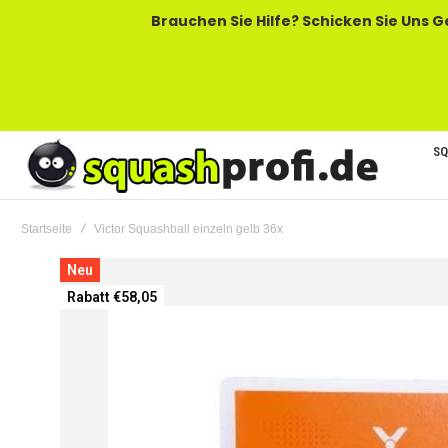
Brauchen Sie Hilfe? Schicken Sie Uns Gerne Eine
SQ
Startseite
Victor Squashball einzeln gelb 36x
Zum
Neu
Ende
Rabatt €58,05
der
Bildgalerie
springen