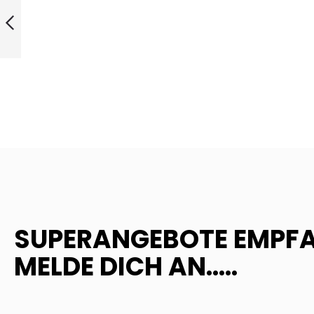
SQUASHBALL
GELB 3X
ZURÜCK
SUPERANGEBOTE EMPF
MELDE DICH AN.....