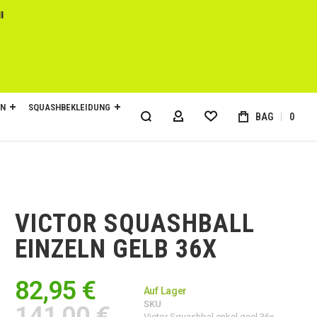
l
EN
SQUASHBEKLEIDUNG
BAG
0
MY ACCOUNT
VICTOR SQUASHBALL
EINZELN GELB 36X
82,95 €
Auf Lager
SKU
141,00 €
Victor Squashbal enkel geel 36x