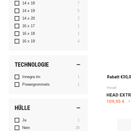
Artikel
14 x 18
7
Artikel
14 x 19
5
Artikel
14 x 20
2
Artikel
16 x 17
1
Artikel
16 x 18
1
Artikel
16 x 19
4
TECHNOLOGIE
Artikel
Innegra tm
1
Rabatt €30,
Artikel
Powergrommets
1
Head
HEAD EXTR
109,95 €
1
HÜLLE
Artikel
Ja
1
Artikel
Nein
28