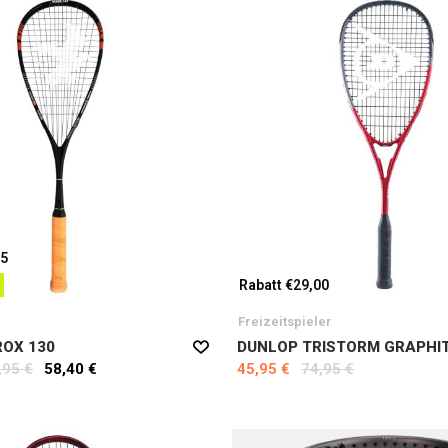
45
Rabatt €29,00
Freizeitspieler
OX 130
DUNLOP TRISTORM GRAPHI
,95 €
58,40 €
45,95 €
74,95 €