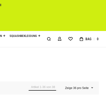
l
EN
SQUASHBEKLEIDUNG
BAG
0
MY ACCOUNT
Artikel
1
-
36
von
38
Zeige
36
pro Seite