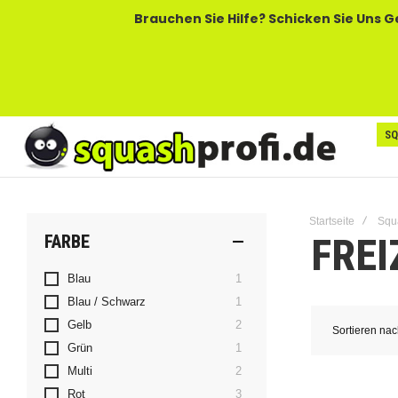
Brauchen Sie Hilfe? Schicken Sie Uns Gerne Eine
SQ
Startseite
Squ
FREI
FARBE
Artikel
Blau
1
Artikel
Blau / Schwarz
1
Artikel
Gelb
2
Sortieren na
Artikel
Grün
1
Artikel
Multi
2
Artikel
Rot
3