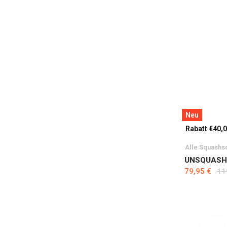
Neu
Rabatt €40,
Alle Squashs
UNSQUASHA
79,95 €
11