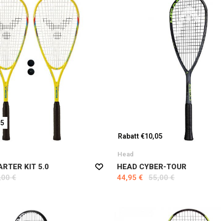
05
Rabatt €10,05
Head
RTER KIT 5.0
HEAD CYBER-TOUR
,00 €
44,95 €
55,00 €