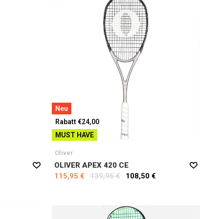
Neu
Rabatt €24,00
MUST HAVE
Oliver
OLIVER APEX 420 CE
115,95 €
139,95 €
108,50 €