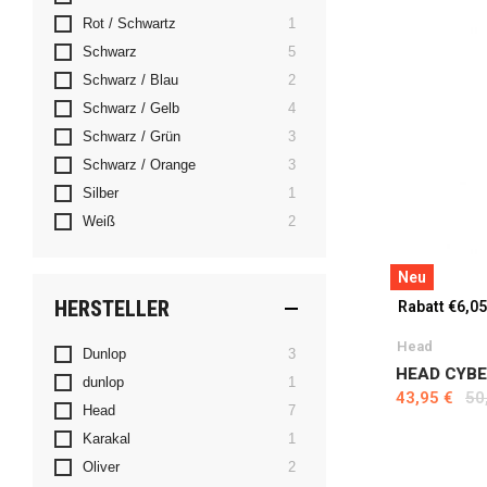
Artikel
Rot / Schwartz
1
Artikel
Schwarz
5
Artikel
Schwarz / Blau
2
Artikel
Schwarz / Gelb
4
Artikel
Schwarz / Grün
3
Artikel
Schwarz / Orange
3
Artikel
Silber
1
Artikel
Weiß
2
Neu
HERSTELLER
Rabatt €6,05
Head
Artikel
Dunlop
3
HEAD CYBE
Artikel
dunlop
1
43,95 €
50
Artikel
Head
7
Artikel
Karakal
1
Artikel
Oliver
2